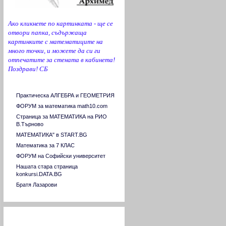
университет
Шуменски университет "Константин
Преславски"
Ако кликнете по картинката - ще се
Югозападен университет "Неофит
отвори папка, съдържаща
Рилски"- Благоевград
картинките с математиците на
Университет "Професор д-р Асен
много точки, и можете да си ги
Златаров" - Бургас
отпечатите за стената в кабинета!
Аграрен университет - Пловдив
Поздрави! СБ
Връзки към сходни страници
Практическа АЛГЕБРА и ГЕОМЕТРИЯ
ФОРУМ за математика math10.com
Страница за МАТЕМАТИКА на РИО
В.Търново
МАТЕМАТИКА" в START.BG
Математика за 7 КЛАС
ФОРУМ на Софийски университет
Нашата стара страница
konkursi.DATA.BG
Братя Лазарови
Страници на РИО в страната