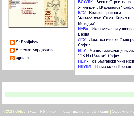
ВСтУЛК
-
Висше Строително
Училище "Л.Каравелов" Софи
ВТУ
-
Великотърновски
Университет "Св.св. Кирил и
Методий"
ИУВн
-
Икономически универс
Варна
Сътрудници
ЛТУ
-
Лесотехнически Универс
St.Bordjukov
София
Веселка Борджукова
МГУ
-
Минно-геоложки универ
"СВ.Ив.Рилски" София
bgmath
НБУ
-
Нов български универси
НВУВЛ
-
Национален Военен
Университет "Васил Левски"
ПУ
-
Пловдивски университет
"Паисий Хилендарски"
РУ
-
Русенски университет "А
В следващия брой на в. Троян 21 четете:
Кънчев"
СУ
-
Софийски университет "С
Климент Охридски"
САС
-
Стопанска академия
©2023 Optist |
Вход
|
Публикация
|
Редактиране на публикации
|
Оформлени
"Димитър Ценов" Свищов
ТрУ
-
Тракийски университет 
Загора
ТУ
-
Технически университет 