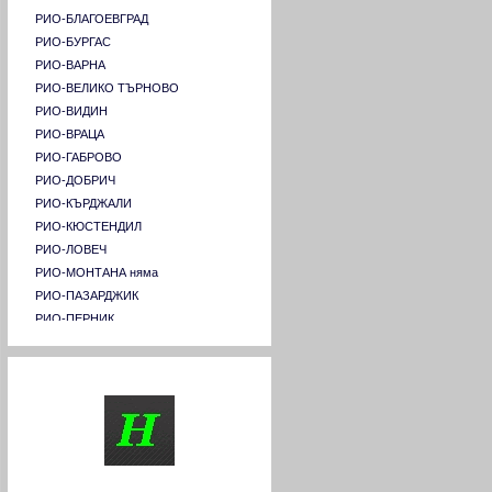
РИО-БЛАГОЕВГРАД
РИО-БУРГАС
РИО-ВАРНА
РИО-ВЕЛИКО ТЪРНОВО
РИО-ВИДИН
РИО-ВРАЦА
РИО-ГАБРОВО
РИО-ДОБРИЧ
РИО-КЪРДЖАЛИ
РИО-КЮСТЕНДИЛ
РИО-ЛОВЕЧ
РИО-МОНТАНА няма
РИО-ПАЗАРДЖИК
РИО-ПЕРНИК
РИО-ПЛЕВЕН
РИО-ПЛОВДИВ
За читатели
РИО-РАЗГРАД няма
РИО-РУСЕ
РИО-СЛИВЕН
РИО-СИЛИСТРА
РИО-СМОЛЯН