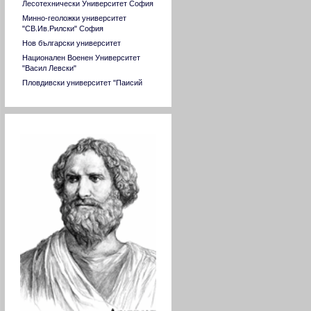
Лесотехнически Университет София
Минно-геоложки университет
"СВ.Ив.Рилски" София
Нов български университет
Национален Военен Университет
"Васил Левски"
Пловдивски университет "Паисий
Хилендарски"
Русенски университет "Ангел Кънчев"
Софийски университет "Св. Климент
Математици
Охридски"
Стопанска академия "Димитър Ценов"
Свищов
Тракийски университет Стара Загора
Технически университет София
Технически университет Варна
Технически университет ГАБРОВО
Университет за национално и световно
стопанство
Университет по архитектура,
строителство и геодезия
Университет по хранителни технологии
Пловдив
Химикотехнологичен и металургичен