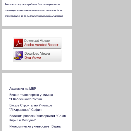
Ако сте си свършили работа, било ви е приятно на
страницата ми и имате възможност - можете да ме
спонсорирате, за да си платя поне нейма й. Благодаря.
Програми за четене
Страници на ВУЗ в страната
Академия на МВР
Висше транспортно училище
"Т.Каблешков" София
Висше Строително Училище
"Л.Каравелов" София
Великотърновски Университет "Св.св.
Кирил и Методий"
Икономически университет Варна