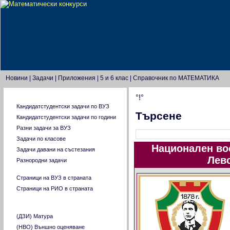
Новини
|
Задачи
|
Приложения
|
5 и 6 клас
|
Справочник по МАТЕМАТИКА
°!°
Главно меню
Кандидатстудентски задачи по ВУЗ
Търсене
Кандидатстудентски задачи по години
Разни задачи за ВУЗ
Задачи по класове
Национален во
Задачи давани на състезания
Левс
Разнородни задачи
Страници на ВУЗ в страната
Страници на РИО в страната
Тестове от МОН
(ДЗИ) Матура
(НВО) Външно оценяване